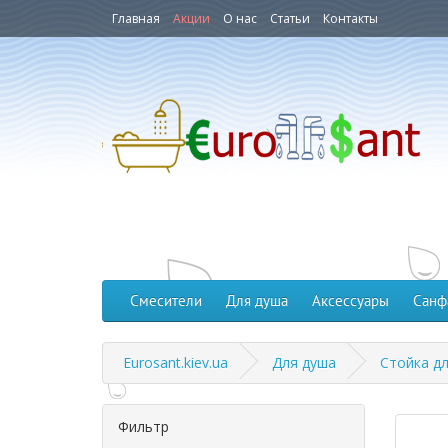
Главная
Акции
О нас
Статьи
Контакты
Смесители
Для душа
Аксессуары
Санф
Eurosant.kiev.ua
Для душа
Стойка дл
Фильтр