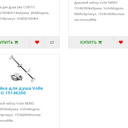
Душевой набор Volle NEMO
а для душа Jika CUBITO
15146100Фабрика: VolleМодель:
210040411Фабрика: JIKAМодель:
NEMOАртикул: 15146100Монтаж:
OАртикул: H36042100404..
настенныйМа..
УПИТЬ
КУПИТЬ
йка для душа Volle
O 15146200
ой набор Volle NEMO
200Фабрика: VolleМодель:
ртикул: 15146200Монтаж:
нныйМа..