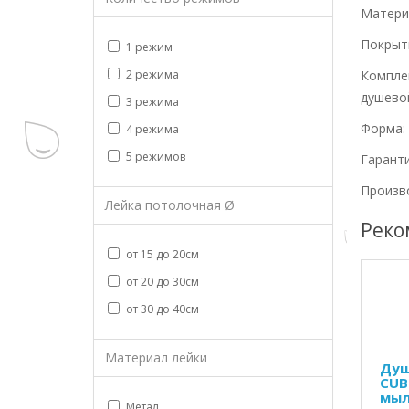
Материа
Покрыт
1 режим
2 режима
Комплек
душевой
3 режима
Форма:
4 режима
5 режимов
Гаранти
Произв
Лейка потолочная Ø
Реко
от 15 до 20см
от 20 до 30см
от 30 до 40см
Материал лейки
Душ
CUB
мыл
Метал