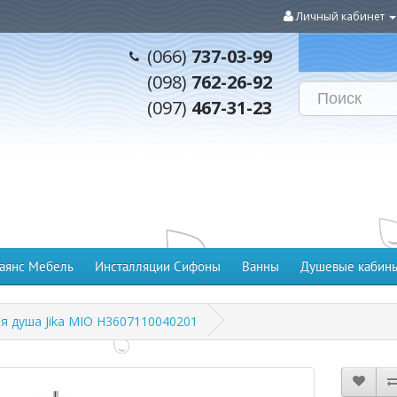
Личный кабинет
(066)
737-03-99
(098)
762-26-92
(097)
467-31-23
аянс Мебель
Инсталляции Сифоны
Ванны
Душевые кабин
я душа Jika MIO H3607110040201