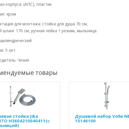
л корпуса: (АПС), пластик
ие: хром
тация для монтажа: стойка для душа 70 см,
 шланг 170 см, ручная лейка 1 режим, мыльница.
 цилиндрический
я: 5 лет
одитель: Чехия
мендуемые товары
евая стойка Jika
Душевой набор Volle 
ITO H3604210040411(с
15146100
ьницей)