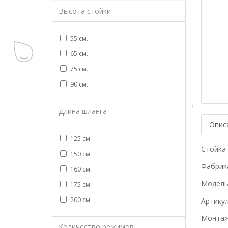
Высота стойки
55 см.
65 см.
75 см.
90 см.
Длина шланга
Опис
125 см.
Стойка 
150 см.
Фабрика
160 см.
Модель
175 см.
200 см.
Артику
Монтаж
Количество режимов