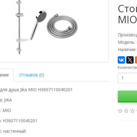
Сто
MIO
Произво
Модель:
Наличие:
Количеств
ание
Отзывов (0)
для душа Jika MIO H3607110040201
: JIKA
: MIO
л: H3607110040201
: настенный