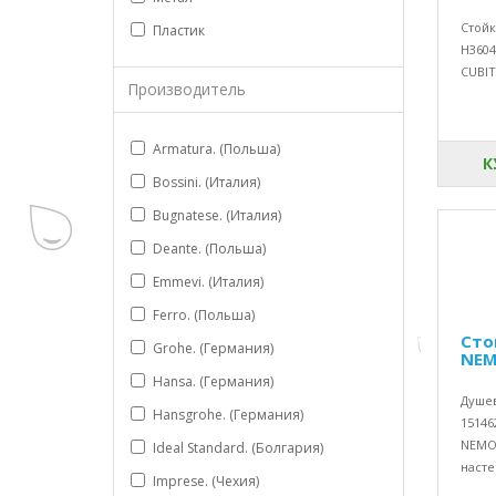
Стойк
Пластик
H3604
CUBIT
Производитель
Armatura. (Польша)
К
Bossini. (Италия)
Bugnatese. (Италия)
Deante. (Польша)
Emmevi. (Италия)
Ferro. (Польша)
Сто
Grohe. (Германия)
NEM
Hansa. (Германия)
Душев
Hansgrohe. (Германия)
15146
NEMOА
Ideal Standard. (Болгария)
насте
Imprese. (Чехия)