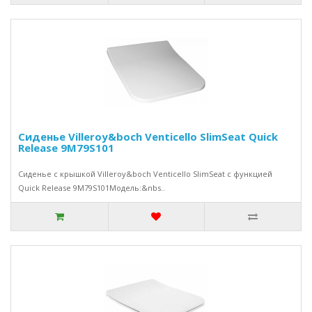
Сиденье Villeroy&boch Venticello SlimSeat Quick
Release 9M79S101
Сиденье с крышкой Villeroy&boch Venticello SlimSeat с функцией
Quick Release 9M79S101Модель:&nbs..